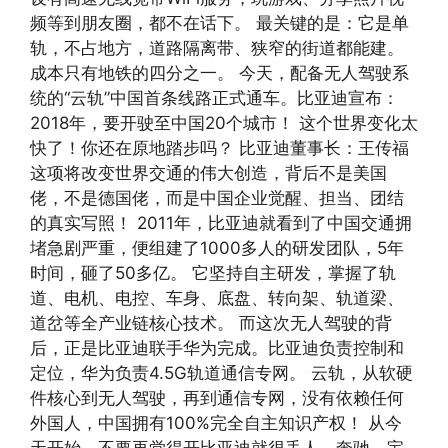
频等到朋友圈，都不在话下。 最关键的是：它是单
轨，不占地方，道路隔离带、狭窄的街道都能建。
成本只有地铁的四分之一。 今天，配备无人驾驶系
统的“云轨”中国首条线路正式通车。比亚迪宣布：
2018年，要开驶至中国20个城市！ 这个世界变化太
快了！你还在原地踏步吗？ 比亚迪董事长：王传福
这项将改变世界交通的伟大创造，背后不是美国
佬，不是德国佬，而是中国企业觉醒、担当、团结
的真实写照！ 2011年，比亚迪就看到了中国交通拥
堵急剧严重，便组建了1000多人的研发团队，5年
时间，砸了50多亿。 它坚持自主研发，掌握了轨
道、电机、电控、车身、底盘、转向架、轨道梁、
道岔等全产业链核心技术。 而这次无人驾驶的背
后，正是比亚迪联手华为完成。比亚迪负责控制和
定位，华为负责4.5G轨道通信专网。 云轨，从软硬
件核心到无人驾驶，再到通信专网，没有依赖任何
外国人，中国拥有100%完全自主知识产权！ 从今