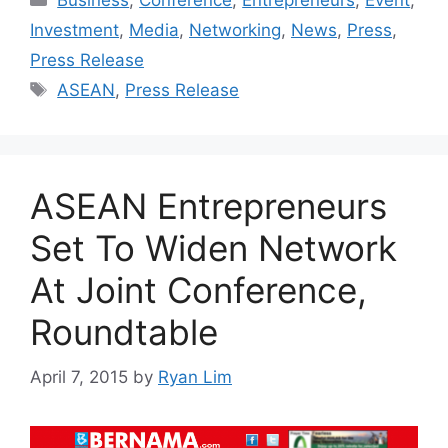
Business
,
Conference
,
Entrepreneurs
,
Event
,
Investment
,
Media
,
Networking
,
News
,
Press
,
Press Release
ASEAN
,
Press Release
ASEAN Entrepreneurs
Set To Widen Network
At Joint Conference,
Roundtable
April 7, 2015
by
Ryan Lim