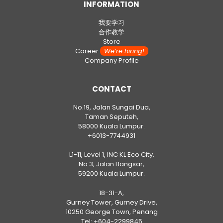
INFORMATION
我要学习
合作教学
Store
Career
We’re hiring!
Company Profile
CONTACT
No.19, Jalan Sungai Dua,
Taman Seputeh,
58000 Kuala Lumpur.
+6013-7744931
L1-11, Level 1, INC KL Eco City.
No.3, Jalan Bangsar,
59200 Kuala Lumpur.
18-31-A,
Gurney Tower, Gurney Drive,
10250 George Town, Penang
Tel:
+604-2299845