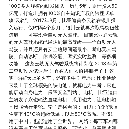
1000多人规模的研发团队，历时5年，累计投入50
亿元，打造出拥有100%自主知识产权的跨座式单
轨“云轨”。 2017年8月，比亚迪首条云轨在银川投
入运行。仅时隔4个多月，银川云轨再次取得突破性
进展——可实现全自动无人驾驶。 目前比亚迪云轨
的无人驾驶系统已经达到最高等级——全自动无人
驾驶，并且还具有安全追踪间隔最小、断电无人驾
驶、自动诊断、休眠唤醒、客流实时监测、等多项
功能。 这条云轨无人驾驶系统将计划在 2018 年第
二季度投入试运营！ 直教人们太值得期待了！ 这
辆“飞在”天上的火车，还有多牛？ 电池：比亚迪给
它装上了全球领先的铁电池，就算电力中断，它也
能启动自身电力，保障安全到站； 电机：比亚迪自
主研发了永磁轮边直驱电机，采用磁力，让电机轴
直接驱动行走轮。轮子是横着的； 耐力：它能抵挡
住零下40℃的超级低温，以及80℃高温。不仅适
用于中国，也能适用于全世界。 网络：每节车厢都
设有高速无线宽带WiFi服务，玩游戏、分享照片视