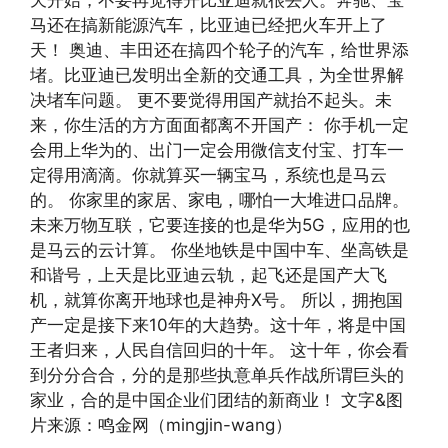
天开始，不要再觉得开比亚迪就很丢人。奔驰、宝
马还在搞新能源汽车，比亚迪已经把火车开上了
天！ 奥迪、丰田还在搞四个轮子的汽车，给世界添
堵。比亚迪已发明出全新的交通工具，为全世界解
决堵车问题。 更不要觉得用国产就抬不起头。未
来，你生活的方方面面都离不开国产： 你手机一定
会用上华为的、出门一定会用微信支付宝、打车一
定得用滴滴。你就算买一辆宝马，系统也是马云
的。 你家里的家居、家电，哪怕一大堆进口品牌。
未来万物互联，它要连接的也是华为5G，应用的也
是马云的云计算。 你坐地铁是中国中车、坐高铁是
和谐号，上天是比亚迪云轨，起飞还是国产大飞
机，就算你离开地球也是神舟X号。 所以，拥抱国
产一定是接下来10年的大趋势。这十年，将是中国
王者归来，人民自信回归的十年。 这十年，你会看
到分分合合，分的是那些执意单兵作战所谓巨头的
家业，合的是中国企业们团结的新商业！ 文字&图
片来源：鸣金网（mingjin-wang）