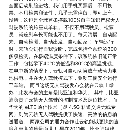
全面启动刷脸进站。我们用手机买票后，不用换
票、不用检票和证件，几乎无需停留，即可上车。
没错，这也是全球首条搭载100%自主知识产权无人
驾驶系统的跨座式单轨。 不仅不用驾驶员、检票
员，就连列车长可能也不用了。每天清晨，自动醒
来、自动检测、自动出发、自动回家！ 车辆运行
时，云轨会进行自我诊断，完成包括全系统的300
多项检测。在极端温度条件下，该系统依旧能正常
工作，包括零下40℃的低温和80℃的高温挑战。
在电中断的情况下，云轨可自动切换成车载动力电
池供电，并在无人驾驶模式下，驱动车辆安全运行
至车站。 而且这场无人驾驶发布会就在云轨上举
办！此发布会的主角是比亚迪和华为。 其中，比亚
迪负责了云轨无人驾驶的控制技术及定位技术，而
华为的 eLTE 通信技术（即 4.5G 轨道交通无线专
网）则为云轨无人驾驶提供了快速、高效的信息输
送通道。 两家公司的通力合作让云轨能以更快的速
度和更高的质量面世！ 早在2011年，比亚迪组建