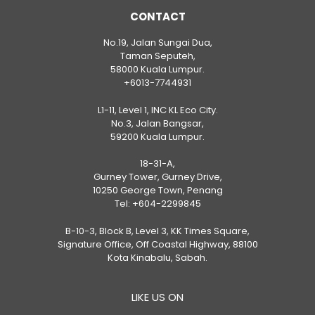
CONTACT
No.19, Jalan Sungai Dua,
Taman Seputeh,
58000 Kuala Lumpur.
+6013-7744931
L1-11, Level 1, INC KL Eco City.
No.3, Jalan Bangsar,
59200 Kuala Lumpur.
18-31-A,
Gurney Tower, Gurney Drive,
10250 George Town, Penang
Tel:
+604-2299845
B-10-3, Block B, Level 3, KK Times Square,
Signature Office, Off Coastal Highway, 88100
Kota Kinabalu, Sabah.
LIKE US ON