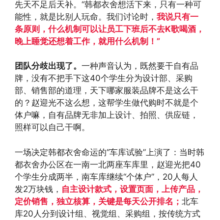
先天不足后天补。“韩都衣舍想活下来，只有一种可
能性，就是比别人玩命。我们讨论时，
我说只有一
条原则，什么机制可以让员工下班后不去K歌喝酒，
晚上睡觉还想着工作，就用什么机制！”
团队分歧出现了。
一种声音认为，既然要干自有品
牌，没有不把手下这40个学生分为设计部、采购
部、销售部的道理，天下哪家服装品牌不是这么干
的？赵迎光不这么想，这帮学生做代购时不就是个
体户嘛，自有品牌无非加上设计、拍照、供应链，
照样可以自己干啊。
一场决定韩都衣舍命运的“车库试验”上演了：当时韩
都衣舍办公区在一南一北两座车库里，赵迎光把40
个学生分成两半，南车库继续“个体户”，20人每人
发2万块钱，
自主设计款式，设置页面，上传产品，
定价销售，独立核算，关键是每天公开排名；
北车
库20人分到设计组、视觉组、采购组，按传统方式