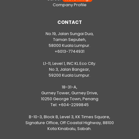
Company Profile
CONTACT
No.19, Jalan Sungai Dua,
Taman Seputeh,
58000 Kuala Lumpur.
+6013-7744931
L1-11, Level 1, INC KL Eco City.
No.3, Jalan Bangsar,
59200 Kuala Lumpur.
18-31-A,
Gurney Tower, Gurney Drive,
10250 George Town, Penang
Tel:
+604-2299845
B-10-3, Block B, Level 3, KK Times Square,
Signature Office, Off Coastal Highway, 88100
Kota Kinabalu, Sabah.