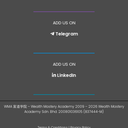
ADD US ON
Telegram
ADD US ON
LinkedIn
WMA 富道学院 – Wealth Mastery Academy 2009 – 2026 Wealth Mastery
Academy Sdn. Bhd. 200801036105 (837444-M)
Terms & Conditions
|
Privacy Policy