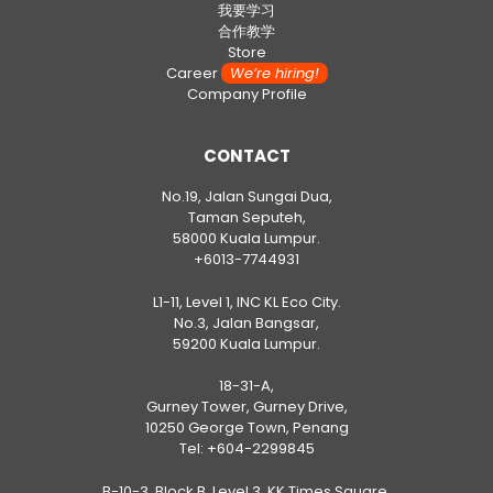
我要学习
合作教学
Store
Career
We’re hiring!
Company Profile
CONTACT
No.19, Jalan Sungai Dua,
Taman Seputeh,
58000 Kuala Lumpur.
+6013-7744931
L1-11, Level 1, INC KL Eco City.
No.3, Jalan Bangsar,
59200 Kuala Lumpur.
18-31-A,
Gurney Tower, Gurney Drive,
10250 George Town, Penang
Tel:
+604-2299845
B-10-3, Block B, Level 3, KK Times Square,