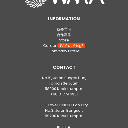
INFORMATION
我要学习
合作教学
Store
Career
We’re hiring!
Company Profile
CONTACT
No.19, Jalan Sungai Dua,
Taman Seputeh,
58000 Kuala Lumpur.
+6013-7744931
L1-11, Level 1, INC KL Eco City.
No.3, Jalan Bangsar,
59200 Kuala Lumpur.
18-31-A,