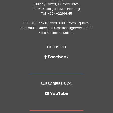
Gurney Tower, Gurney Drive,
10250 George Town, Penang
Tel:
+604-2299845
B-10-3, Block B, Level 3, KK Times Square,
Signature Office, Off Coastal Highway, 88100
Kota Kinabalu, Sabah.
LIKE US ON
Facebook
SUBSCRIBE US ON
YouTube