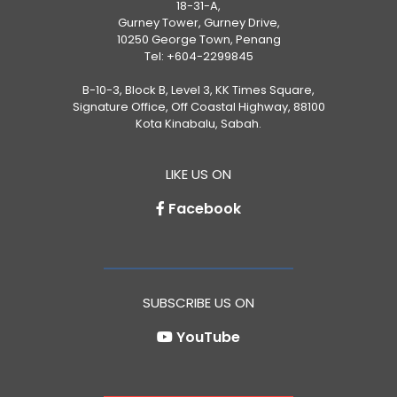
18-31-A,
Gurney Tower, Gurney Drive,
10250 George Town, Penang
Tel:
+604-2299845
B-10-3, Block B, Level 3, KK Times Square,
Signature Office, Off Coastal Highway, 88100
Kota Kinabalu, Sabah.
LIKE US ON
Facebook
SUBSCRIBE US ON
YouTube