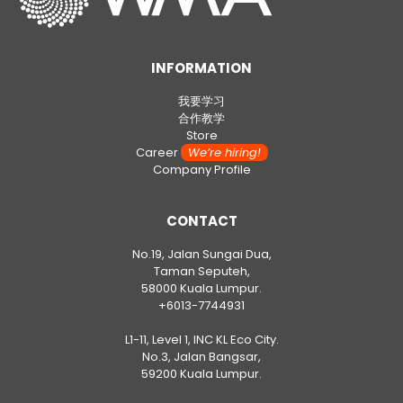
INFORMATION
我要学习
合作教学
Store
Career
We’re hiring!
Company Profile
CONTACT
No.19, Jalan Sungai Dua,
Taman Seputeh,
58000 Kuala Lumpur.
+6013-7744931
L1-11, Level 1, INC KL Eco City.
No.3, Jalan Bangsar,
59200 Kuala Lumpur.