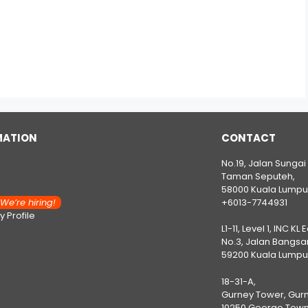
MATION
CONTACT
No.19, Jalan Sungai
Taman Seputeh,
58000 Kuala Lumpu
e’re hiring!
+6013-7744931
 Profile
L1-11, Level 1, INC KL 
No.3, Jalan Bangsar
59200 Kuala Lumpu
18-31-A,
Gurney Tower, Gurn
10250 George Town