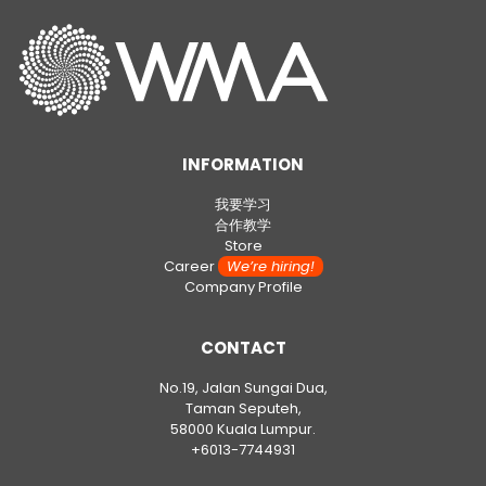
INFORMATION
我要学习
合作教学
Store
Career
We’re hiring!
Company Profile
CONTACT
No.19, Jalan Sungai Dua,
Taman Seputeh,
58000 Kuala Lumpur.
+6013-7744931