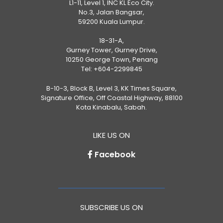
L1-11, Level 1, INC KL Eco City.
No.3, Jalan Bangsar,
59200 Kuala Lumpur.
18-31-A,
Gurney Tower, Gurney Drive,
10250 George Town, Penang
Tel:
+604-2299845
B-10-3, Block B, Level 3, KK Times Square,
Signature Office, Off Coastal Highway, 88100
Kota Kinabalu, Sabah.
LIKE US ON
Facebook
SUBSCRIBE US ON