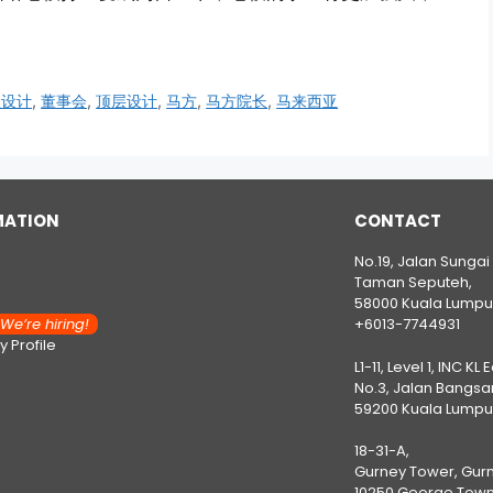
权设计
,
董事会
,
顶层设计
,
马方
,
马方院长
,
马来西亚
MATION
CONTACT
No.19, Jalan Sungai
Taman Seputeh,
58000 Kuala Lumpu
e’re hiring!
+6013-7744931
 Profile
L1-11, Level 1, INC KL 
No.3, Jalan Bangsar
59200 Kuala Lumpu
18-31-A,
Gurney Tower, Gurn
10250 George Town