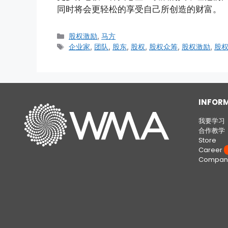
同时将会更轻松的享受自己所创造的财富。
股权激励
,
马方
企业家
,
团队
,
股东
,
股权
,
股权众筹
,
股权激励
,
股
INFOR
我要学习
合作教学
Store
Career
W
Company